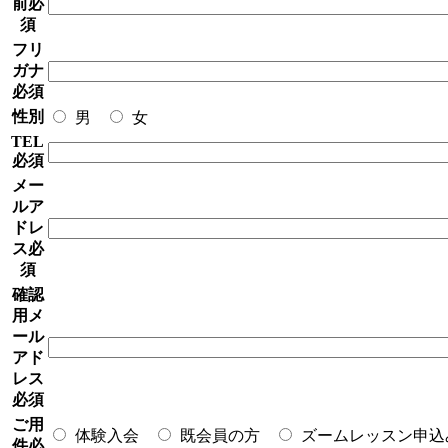
前
必
須
フリ
ガナ
必須
性別
男
女
TEL
必須
メー
ルア
ドレ
ス
必
須
確認
用メ
ール
アド
レス
必須
ご用
体験入会
既会員の方
ズームレッスン申込
件
必