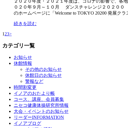
２０２０年度・２０２１年度は、コロナの影響で、各地
０２０年９月～１０月 ダンスチャレンジ２０２００
のホームページに「Welcome to TOKYO 20200 発展クラス
続きを読む
1
2
3
>
カテゴリ一覧
お知らせ
休館情報
その他のお知らせ
休館日のお知らせ
警報など
時間割変更
イノアのおたより帳
コース、講座、会員募集
ニセコ健康体操研究所情報
大会・イベントのお知らせ
リーダーINFORMATION
イノアブログ