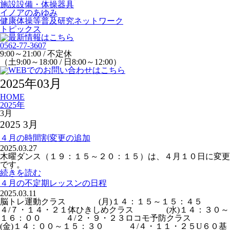
施設設備・体操器具
イノアのあゆみ
健康体操等普及研究ネットワーク
トピックス
0562-77-3607
9:00～21:00 / 不定休
（土9:00～18:00 / 日8:00～12:00）
2025年03月
HOME
2025年
3月
2025 3月
４月の時間割変更の追加
2025.03.27
木曜ダンス（１９：１５～２０：１５）は、４月１０日に変更
です。
続きを読む
４月の不定期レッスンの日程
2025.03.11
脳トレ運動クラス (月)１４：１５～１５：４５
４/７・１４・２１体ひきしめクラス (水)１４：３０～
１６：００ ４/２・９・２３ロコモ予防クラス
(金)１４：００～１５：３０ ４/４・１１・２５U６０基