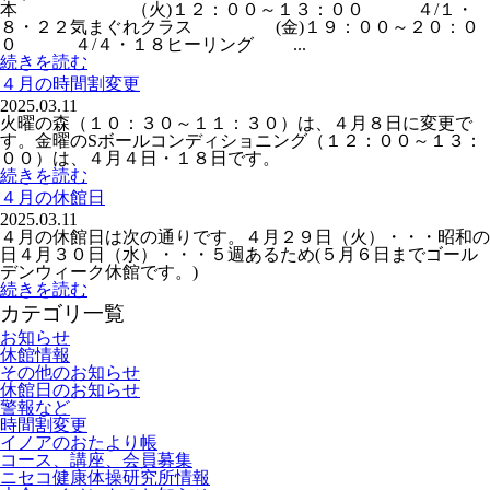
本 （火)１２：００～１３：００ ４/１・
８・２２気まぐれクラス (金)１９：００～２０：０
０ ４/４・１８ヒーリング ...
続きを読む
４月の時間割変更
2025.03.11
火曜の森（１０：３０～１１：３０）は、４月８日に変更で
す。金曜のSボールコンディショニング（１２：００～１３：
００）は、４月４日・１８日です。
続きを読む
４月の休館日
2025.03.11
４月の休館日は次の通りです。４月２９日（火）・・・昭和の
日４月３０日（水）・・・５週あるため(５月６日までゴール
デンウィーク休館です。)
続きを読む
カテゴリ一覧
お知らせ
休館情報
その他のお知らせ
休館日のお知らせ
警報など
時間割変更
イノアのおたより帳
コース、講座、会員募集
ニセコ健康体操研究所情報