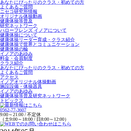
あなたにぴったりのクラス・初めての方
よくあるご質問
ニセコ研究所情報
オリジナル体操動画
健康体操等普及
研究ネットワーク
ハローフレンズ イノアについて
健康体操について
健康体操リーダー育成・クラス紹介
健康体操で世界とコミュニケーション
健康体操の輪
イノアのあゆみ
料金・会員制度
クラス紹介
あなたにぴったりのクラス・初めての方
よくあるご質問
アクセス
イノアオリジナル体操動画
施設設備・体操器具
イノアのあゆみ
健康体操等普及研究ネットワーク
トピックス
0562-77-3607
9:00～21:00 / 不定休
（土9:00～18:00 / 日8:00～12:00）