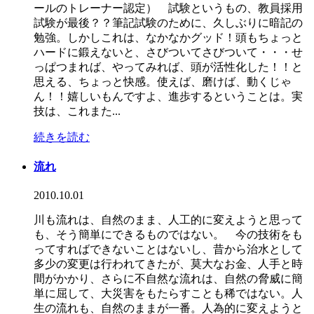
ールのトレーナー認定） 試験というもの、教員採用
試験が最後？？筆記試験のために、久しぶりに暗記の
勉強。しかしこれは、なかなかグッド！頭もちょっと
ハードに鍛えないと、さびついてさびついて・・・せ
っぱつまれば、やってみれば、頭が活性化した！！と
思える、ちょっと快感。使えば、磨けば、動くじゃ
ん！！嬉しいもんですよ、進歩するということは。実
技は、これまた...
続きを読む
流れ
2010.10.01
川も流れは、自然のまま、人工的に変えようと思って
も、そう簡単にできるものではない。 今の技術をも
ってすればできないことはないし、昔から治水として
多少の変更は行われてきたが、莫大なお金、人手と時
間がかかり、さらに不自然な流れは、自然の脅威に簡
単に屈して、大災害をもたらすことも稀ではない。人
生の流れも、自然のままが一番。人為的に変えようと