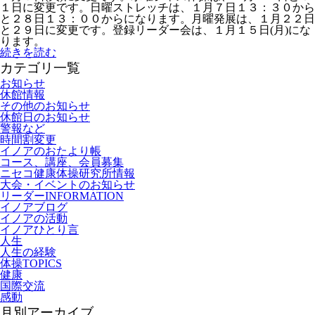
１日に変更です。日曜ストレッチは、１月７日１３：３０から
と２８日１３：００からになります。月曜発展は、１月２２日
と２９日に変更です。登録リーダー会は、１月１５日(月)にな
ります。
続きを読む
カテゴリ一覧
お知らせ
休館情報
その他のお知らせ
休館日のお知らせ
警報など
時間割変更
イノアのおたより帳
コース、講座、会員募集
ニセコ健康体操研究所情報
大会・イベントのお知らせ
リーダーINFORMATION
イノアブログ
イノアの活動
イノアひとり言
人生
人生の経験
体操TOPICS
健康
国際交流
感動
月別アーカイブ