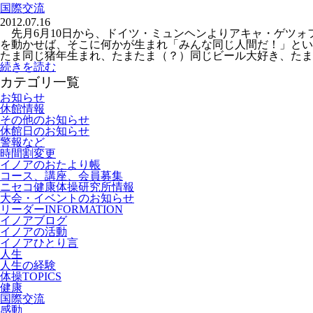
国際交流
2012.07.16
先月6月10日から、ドイツ・ミュンヘンよりアキャ・ゲツォ
を動かせば、そこに何かが生まれ「みんな同じ人間だ！」とい
たま同じ猪年生まれ、たまたま（？）同じビール大好き、たまた.
続きを読む
カテゴリ一覧
お知らせ
休館情報
その他のお知らせ
休館日のお知らせ
警報など
時間割変更
イノアのおたより帳
コース、講座、会員募集
ニセコ健康体操研究所情報
大会・イベントのお知らせ
リーダーINFORMATION
イノアブログ
イノアの活動
イノアひとり言
人生
人生の経験
体操TOPICS
健康
国際交流
感動