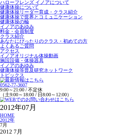
ハローフレンズ イノアについて
健康体操について
健康体操リーダー育成・クラス紹介
健康体操で世界とコミュニケーション
健康体操の輪
イノアのあゆみ
料金・会員制度
クラス紹介
あなたにぴったりのクラス・初めての方
よくあるご質問
アクセス
イノアオリジナル体操動画
施設設備・体操器具
イノアのあゆみ
健康体操等普及研究ネットワーク
トピックス
0562-77-3607
9:00～21:00 / 不定休
（土9:00～18:00 / 日8:00～12:00）
2012年07月
HOME
2012年
7月
2012 7月