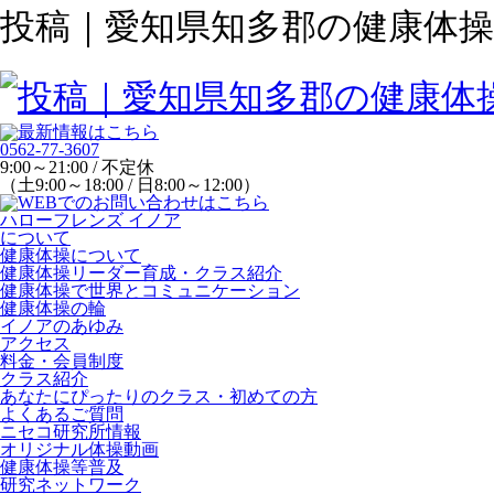
投稿｜愛知県知多郡の健康体
0562-77-3607
9:00～21:00 / 不定休
（土9:00～18:00 / 日8:00～12:00）
ハローフレンズ イノア
について
健康体操について
健康体操リーダー育成・クラス紹介
健康体操で世界とコミュニケーション
健康体操の輪
イノアのあゆみ
アクセス
料金・会員制度
クラス紹介
あなたにぴったりのクラス・初めての方
よくあるご質問
ニセコ研究所情報
オリジナル体操動画
健康体操等普及
研究ネットワーク