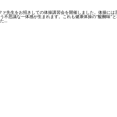
ファ先生をお招きしての体操講習会を開催しました。体操には
う不思議な一体感が生まれます。これも健康体操の”醍醐味”と
..