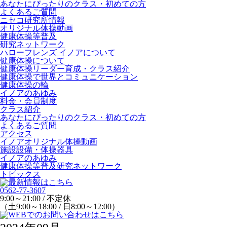
あなたにぴったりのクラス・初めての方
よくあるご質問
ニセコ研究所情報
オリジナル体操動画
健康体操等普及
研究ネットワーク
ハローフレンズ イノアについて
健康体操について
健康体操リーダー育成・クラス紹介
健康体操で世界とコミュニケーション
健康体操の輪
イノアのあゆみ
料金・会員制度
クラス紹介
あなたにぴったりのクラス・初めての方
よくあるご質問
アクセス
イノアオリジナル体操動画
施設設備・体操器具
イノアのあゆみ
健康体操等普及研究ネットワーク
トピックス
0562-77-3607
9:00～21:00 / 不定休
（土9:00～18:00 / 日8:00～12:00）