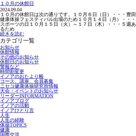
１０月の休館日
2024.09.04
１０月の休館日は次の通りです。１０月６日（日）・・・豊田
健康体操フェスティバル出場のため１０月１４日（月）・・・
スポーツの日１０月１５日（火）～１７日（木）・・・５週あ
るため
続きを読む
カテゴリ一覧
お知らせ
休館情報
その他のお知らせ
休館日のお知らせ
警報など
時間割変更
イノアのおたより帳
コース、講座、会員募集
ニセコ健康体操研究所情報
大会・イベントのお知らせ
リーダーINFORMATION
イノアブログ
イノアの活動
イノアひとり言
人生
人生の経験
体操TOPICS
健康
国際交流