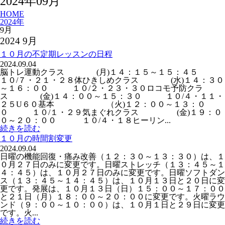
2024年09月
HOME
2024年
9月
2024 9月
１０月の不定期レッスンの日程
2024.09.04
脳トレ運動クラス (月)１４：１５～１５：４５
１０/７・２１・２８体ひきしめクラス (水)１４：３０
～１６：００ １０/２・２３・３０ロコモ予防クラ
ス (金)１４：００～１５：３０ １０/４・１１・
２５U６０基本 （火)１２：００～１３：０
０ １０/１・２９気まぐれクラス (金)１９：０
０～２０：００ １０/４・１８ヒーリン...
続きを読む
１０月の時間割変更
2024.09.04
日曜の機能回復・痛み改善（１２：３０～１３：３０）は、１
０月２７日のみに変更です。日曜ストレッチ（１３：４５～１
４：４５）は、１０月２７日のみに変更です。日曜ソフトダン
ス（１３：４５～１４：４５）は、１０月１３日と２０日に変
更です。発展は、１０月１３日（日）１５：００～１７：００
と２１日（月）１８：００～２０：００に変更です。火曜ラウ
ンド（９：００～１０：００）は、１０月１日と２９日に変更
です。火...
続きを読む