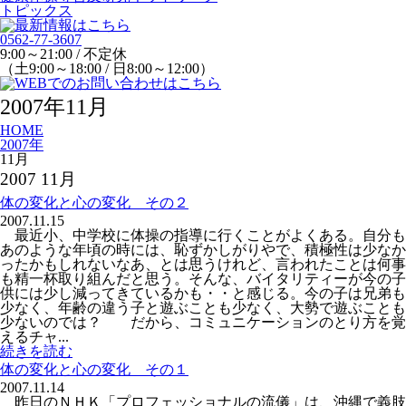
トピックス
0562-77-3607
9:00～21:00 / 不定休
（土9:00～18:00 / 日8:00～12:00）
2007年11月
HOME
2007年
11月
2007 11月
体の変化と心の変化 その２
2007.11.15
最近小、中学校に体操の指導に行くことがよくある。自分も
あのような年頃の時には、恥ずかしがりやで、積極性は少なか
ったかもしれないなあ、とは思うけれど、言われたことは何事
も精一杯取り組んだと思う。そんな、バイタリティーが今の子
供には少し減ってきているかも・・と感じる。今の子は兄弟も
少なく、年齢の違う子と遊ぶことも少なく、大勢で遊ぶことも
少ないのでは？ だから、コミュニケーションのとり方を覚
えるチャ...
続きを読む
体の変化と心の変化 その１
2007.11.14
昨日のＮＨＫ「プロフェッショナルの流儀」は、沖縄で義肢