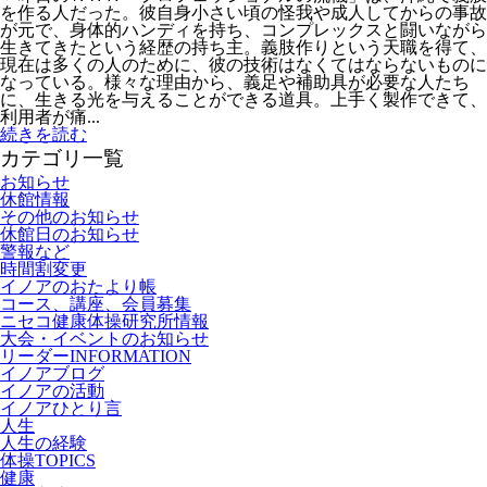
を作る人だった。彼自身小さい頃の怪我や成人してからの事故
が元で、身体的ハンディを持ち、コンプレックスと闘いながら
生きてきたという経歴の持ち主。義肢作りという天職を得て、
現在は多くの人のために、彼の技術はなくてはならないものに
なっている。様々な理由から、義足や補助具が必要な人たち
に、生きる光を与えることができる道具。上手く製作できて、
利用者が痛...
続きを読む
カテゴリ一覧
お知らせ
休館情報
その他のお知らせ
休館日のお知らせ
警報など
時間割変更
イノアのおたより帳
コース、講座、会員募集
ニセコ健康体操研究所情報
大会・イベントのお知らせ
リーダーINFORMATION
イノアブログ
イノアの活動
イノアひとり言
人生
人生の経験
体操TOPICS
健康