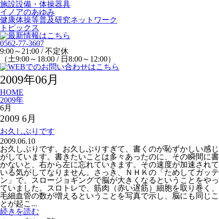
施設設備・体操器具
イノアのあゆみ
健康体操等普及研究ネットワーク
トピックス
0562-77-3607
9:00～21:00 / 不定休
（土9:00～18:00 / 日8:00～12:00）
2009年06月
HOME
2009年
6月
2009 6月
お久しぶりです
2009.06.10
お久しぶりです。お久しぶりすぎて、書くのが恥ずかしい感じ
がしています。書きたいことは多々あったのに、その瞬間に書
かないと、右から左に忘れていきます。その速度が加速されて
いる気がしてなりません。さっき、ＮＨＫの「ためしてガッテ
ン」で、スロージョギングで脳が大きくなるということをやっ
ていました。スロトレで、筋肉（赤い遅筋）細胞を取り巻く、
毛細血管の数が増えるということを写真で示し、脳にも同じこ
とが起こ...
続きを読む