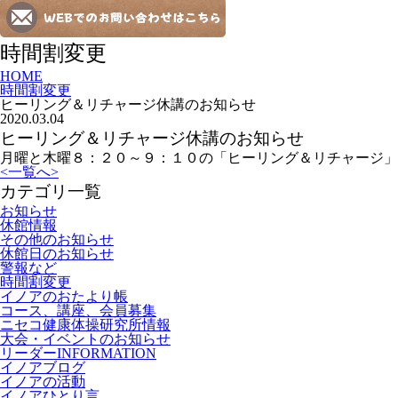
時間割変更
HOME
時間割変更
ヒーリング＆リチャージ休講のお知らせ
2020.03.04
ヒーリング＆リチャージ休講のお知らせ
月曜と木曜８：２０～９：１０の「ヒーリング＆リチャージ
<
一覧へ
>
カテゴリ一覧
お知らせ
休館情報
その他のお知らせ
休館日のお知らせ
警報など
時間割変更
イノアのおたより帳
コース、講座、会員募集
ニセコ健康体操研究所情報
大会・イベントのお知らせ
リーダーINFORMATION
イノアブログ
イノアの活動
イノアひとり言