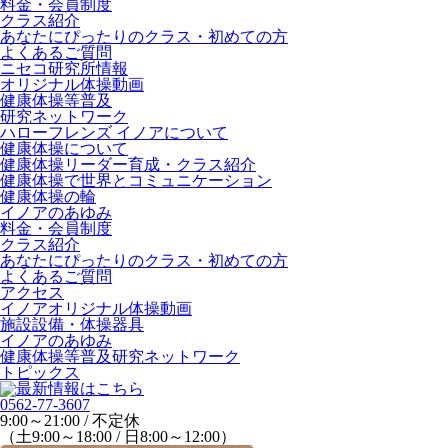
料金・会員制度
クラス紹介
あなたにぴったりのクラス・初めての方
よくあるご質問
ニセコ研究所情報
オリジナル体操動画
健康体操等普及
研究ネットワーク
ハローフレンズ イノアについて
健康体操について
健康体操リーダー育成・クラス紹介
健康体操で世界とコミュニケーション
健康体操の輪
イノアのあゆみ
料金・会員制度
クラス紹介
あなたにぴったりのクラス・初めての方
よくあるご質問
アクセス
イノアオリジナル体操動画
施設設備・体操器具
イノアのあゆみ
健康体操等普及研究ネットワーク
トピックス
0562-77-3607
9:00～21:00 / 不定休
（土9:00～18:00 / 日8:00～12:00）