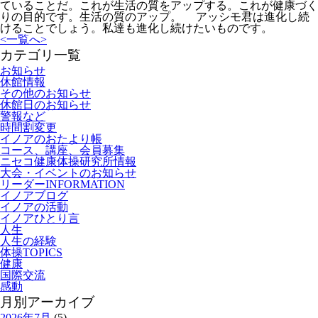
ていることだ。これが生活の質をアップする。これが健康づく
りの目的です。生活の質のアップ。 アッシモ君は進化し続
けることでしょう。私達も進化し続けたいものです。
<
一覧へ
>
カテゴリ一覧
お知らせ
休館情報
その他のお知らせ
休館日のお知らせ
警報など
時間割変更
イノアのおたより帳
コース、講座、会員募集
ニセコ健康体操研究所情報
大会・イベントのお知らせ
リーダーINFORMATION
イノアブログ
イノアの活動
イノアひとり言
人生
人生の経験
体操TOPICS
健康
国際交流
感動
月別アーカイブ
2026年7月
(5)