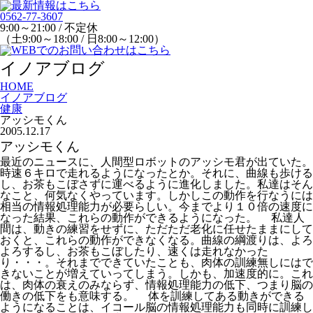
0562-77-3607
9:00～21:00 / 不定休
（土9:00～18:00 / 日8:00～12:00）
イノアブログ
HOME
イノアブログ
健康
アッシモくん
2005.12.17
アッシモくん
最近のニュースに、人間型ロボットのアッシモ君が出ていた。
時速６キロで走れるようになったとか。それに、曲線も歩ける
し、お茶もこぼさずに運べるように進化しました。私達はそん
なこと、何気なくやっています。しかしこの動作を行なうには
相当の情報処理能力が必要らしい。今までより１０倍の速度に
なった結果、これらの動作ができるようになった。 私達人
間は、動きの練習をせずに、ただただ老化に任せたままにして
おくと、これらの動作ができなくなる。曲線の綱渡りは、よろ
よろするし、お茶もこぼしたり、速くは走れなかった
り・・・。それまでできていたことも、肉体の訓練無しにはで
きないことが増えていってしまう。しかも、加速度的に。これ
は、肉体の衰えのみならず、情報処理能力の低下、つまり脳の
働きの低下をも意味する。 体を訓練してある動きができる
ようになることは、イコール脳の情報処理能力も同時に訓練し