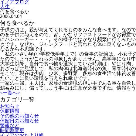
イノアブログ
人生
何を食べるか
2006.04.04
何を食べるか
子供の頃は、親が与えてくれるものをみんな食べます。なので
のを子供に与えるので、皆、かなりファストフードがお得意で
にハンバーガー・・・。その様子ではかなり頻繁に行くみたい
きです。なぜか、ジャンクフードと言われる体に良くないもの
なるから不思議です。
私の小さい頃(小学校低学年まで）の食事の記憶は、小女子
たのでしょうがこれらの印象しかありません。高学年になり中
大学生以降、自分で食べ物を選択していた時期は、やはり肉、
おざっぱに見渡して、私の肉体は北海道時代の魚、青春時代の
そこで、現在は少肉、少米、多野菜、多魚の食生活で体質改善
たいことに良い環境を与えられ幸せです。
一家の主婦、主夫は、家族の食環境の担い手である事を自覚し
鵜呑みにし、偏ってしまう事には注意が必要ですね。情報をう
<
一覧へ
>
カテゴリ一覧
お知らせ
休館情報
その他のお知らせ
休館日のお知らせ
警報など
時間割変更
イノアのおたより帳