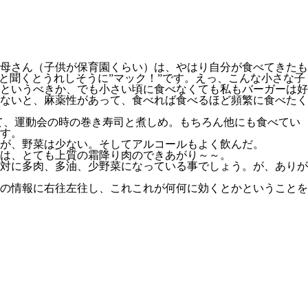
母さん（子供が保育園くらい）は、やはり自分が食べてきたも
と聞くとうれしそうに”マック！”です。えっ、こんな小さな子
というべきか、でも小さい頃に食べなくても私もバーガーは好
ないと、麻薬性があって、食べれば食べるほど頻繁に食べたく
て、運動会の時の巻き寿司と煮しめ。もちろん他にも食べてい
す。
が、野菜は少ない。そしてアルコールもよく飲んだ。
は、とても上質の霜降り肉のできあがり～～。
対に多肉、多油、少野菜になっている事でしょう。が、ありが
の情報に右往左往し、これこれが何何に効くとかということを