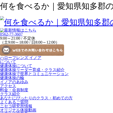
何を食べるか｜愛知県知多郡
0562-77-3607
9:00～21:00 / 不定休
（土9:00～18:00 / 日8:00～12:00）
ハローフレンズ イノア
について
健康体操について
健康体操リーダー育成・クラス紹介
健康体操で世界とコミュニケーション
健康体操の輪
イノアのあゆみ
アクセス
料金・会員制度
クラス紹介
あなたにぴったりのクラス・初めての方
よくあるご質問
ニセコ研究所情報
オリジナル体操動画