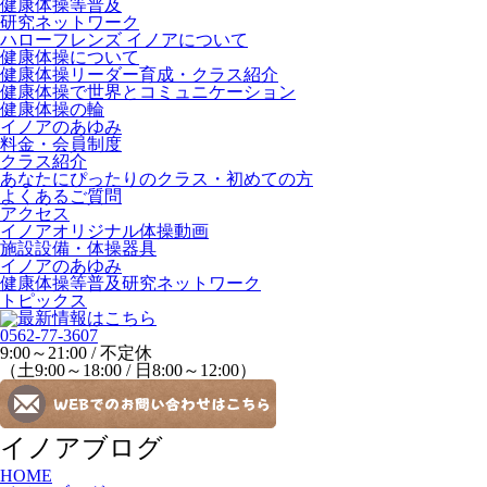
健康体操等普及
研究ネットワーク
ハローフレンズ イノアについて
健康体操について
健康体操リーダー育成・クラス紹介
健康体操で世界とコミュニケーション
健康体操の輪
イノアのあゆみ
料金・会員制度
クラス紹介
あなたにぴったりのクラス・初めての方
よくあるご質問
アクセス
イノアオリジナル体操動画
施設設備・体操器具
イノアのあゆみ
健康体操等普及研究ネットワーク
トピックス
0562-77-3607
9:00～21:00 / 不定休
（土9:00～18:00 / 日8:00～12:00）
イノアブログ
HOME