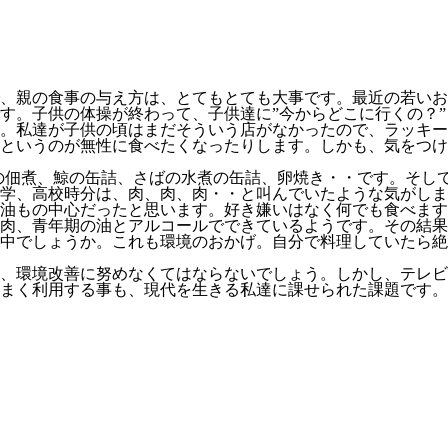
、親の食事の与え方は、とてもとても大事です。最近の若いお
す。子供の体操が終わって、子供達に”今からどこに行くの？”
。私達が子供の頃はまだそういう店がなかったので、ラッキー
というのが無性に食べたくなったりします。しかも、気をつけ
の佃煮、鯨の缶詰、さばの水煮の缶詰、卵焼き・・です。そし
学、高校時分は、肉、肉、肉・・と叫んでいたような気がしま
油もの中心だったと思います。好き嫌いはなく何でも食べます
肉、青年期の油とアルコールでできているようです。その結果
中でしょうか。これも環境のおかげ。自分で料理していたら絶
、環境改善に努めなくてはならないでしょう。しかし、テレビ
まく利用する事も、現代を生きる私達に課せられた課題です。