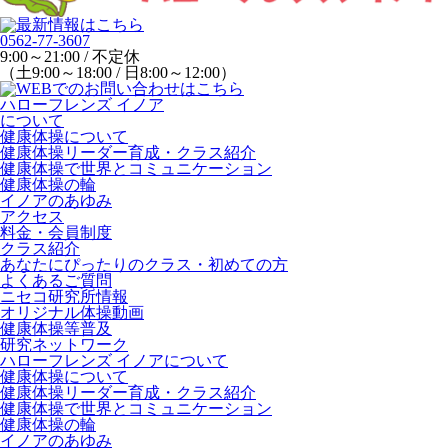
0562-77-3607
9:00～21:00 / 不定休
（土9:00～18:00 / 日8:00～12:00）
ハローフレンズ イノア
について
健康体操について
健康体操リーダー育成・クラス紹介
健康体操で世界とコミュニケーション
健康体操の輪
イノアのあゆみ
アクセス
料金・会員制度
クラス紹介
あなたにぴったりのクラス・初めての方
よくあるご質問
ニセコ研究所情報
オリジナル体操動画
健康体操等普及
研究ネットワーク
ハローフレンズ イノアについて
健康体操について
健康体操リーダー育成・クラス紹介
健康体操で世界とコミュニケーション
健康体操の輪
イノアのあゆみ