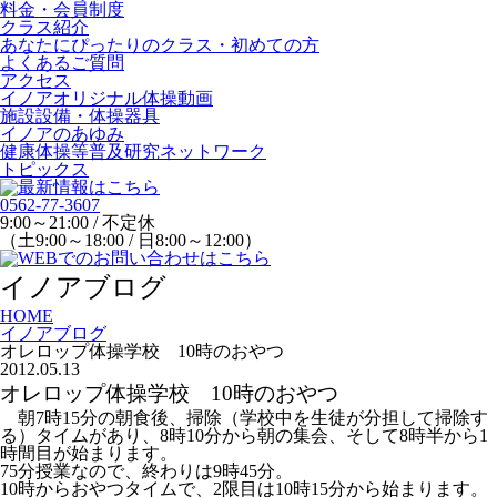
料金・会員制度
クラス紹介
あなたにぴったりのクラス・初めての方
よくあるご質問
アクセス
イノアオリジナル体操動画
施設設備・体操器具
イノアのあゆみ
健康体操等普及研究ネットワーク
トピックス
0562-77-3607
9:00～21:00 / 不定休
（土9:00～18:00 / 日8:00～12:00）
イノアブログ
HOME
イノアブログ
オレロップ体操学校 10時のおやつ
2012.05.13
オレロップ体操学校 10時のおやつ
朝7時15分の朝食後、掃除（学校中を生徒が分担して掃除す
る）タイムがあり、8時10分から朝の集会、そして8時半から1
時間目が始まります。
75分授業なので、終わりは9時45分。
10時からおやつタイムで、2限目は10時15分から始まります。