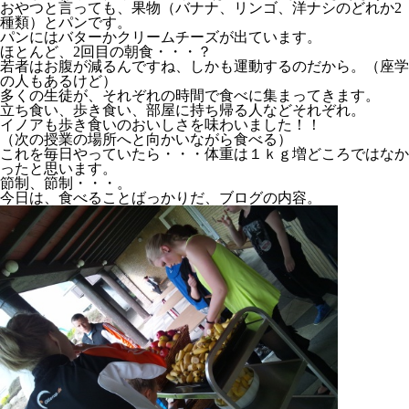
おやつと言っても、果物（バナナ、リンゴ、洋ナシのどれか2
種類）とパンです。
パンにはバターかクリームチーズが出ています。
ほとんど、2回目の朝食・・・？
若者はお腹が減るんですね、しかも運動するのだから。（座学
の人もあるけど）
多くの生徒が、それぞれの時間で食べに集まってきます。
立ち食い、歩き食い、部屋に持ち帰る人などそれぞれ。
イノアも歩き食いのおいしさを味わいました！！
（次の授業の場所へと向かいながら食べる）
これを毎日やっていたら・・・体重は１ｋｇ増どころではなか
ったと思います。
節制、節制・・・。
今日は、食べることばっかりだ、ブログの内容。