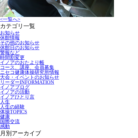
<
一覧へ
>
カテゴリ一覧
お知らせ
休館情報
その他のお知らせ
休館日のお知らせ
警報など
時間割変更
イノアのおたより帳
コース、講座、会員募集
ニセコ健康体操研究所情報
大会・イベントのお知らせ
リーダーINFORMATION
イノアブログ
イノアの活動
イノアひとり言
人生
人生の経験
体操TOPICS
健康
国際交流
感動
月別アーカイブ