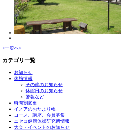
<
一覧へ
>
カテゴリ一覧
お知らせ
休館情報
その他のお知らせ
休館日のお知らせ
警報など
時間割変更
イノアのおたより帳
コース、講座、会員募集
ニセコ健康体操研究所情報
大会・イベントのお知らせ