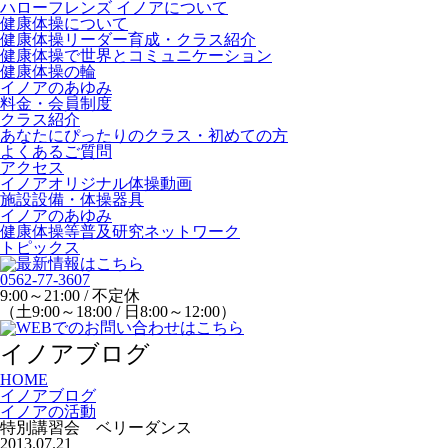
ハローフレンズ イノアについて
健康体操について
健康体操リーダー育成・クラス紹介
健康体操で世界とコミュニケーション
健康体操の輪
イノアのあゆみ
料金・会員制度
クラス紹介
あなたにぴったりのクラス・初めての方
よくあるご質問
アクセス
イノアオリジナル体操動画
施設設備・体操器具
イノアのあゆみ
健康体操等普及研究ネットワーク
トピックス
0562-77-3607
9:00～21:00 / 不定休
（土9:00～18:00 / 日8:00～12:00）
イノアブログ
HOME
イノアブログ
イノアの活動
特別講習会 ベリーダンス
2013.07.21