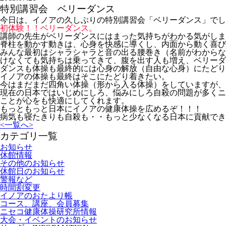
特別講習会 ベリーダンス
今日は、イノアの久しぶりの特別講習会「ベリーダンス」でし
初体験！！ベリーダンス
。
講師の先生がベリーダンスにはまった気持ちがわかる気がしま
脊柱を動かす動きは、心身を快感に導くし、内面から動く喜び
みんな最初はシャラシャラと音の出る腰巻き（名前がわからな
けなくても気持ちは乗ってきて、腹を出す人も増え、ベリーダ
ダンスも体操も最終的には心身の解放（自由な心身）にたどり
イノアの体操も最終はそこにたどり着きたい。
今はまだまだ四角い体操（形から入る体操）をしていますが、
現在の日本ではいじめにしろ、悩みにしろ自殺の問題が多くニ
ことが心をも快適にしてくれます。
もっともっと日本にイノアの健康体操を広めるぞ！！！
病気も寝たきりも自殺も・・もっと少なくなる日本に貢献でき
<
一覧へ
>
カテゴリ一覧
お知らせ
休館情報
その他のお知らせ
休館日のお知らせ
警報など
時間割変更
イノアのおたより帳
コース、講座、会員募集
ニセコ健康体操研究所情報
大会・イベントのお知らせ