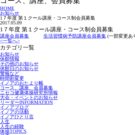
コース、講座、会員募集
HOME
お知らせ
1７年度 第１クール講座・コース制会員募集
2017.05.09
1７年度 第１クール講座・コース制会員募集
講座会員募集
生活習慣病予防講座会員募集
(一部変
<
一覧へ
>
カテゴリ一覧
お知らせ
休館情報
その他のお知らせ
休館日のお知らせ
警報など
時間割変更
イノアのおたより帳
コース、講座、会員募集
ニセコ健康体操研究所情報
大会・イベントのお知らせ
リーダーINFORMATION
イノアブログ
イノアの活動
イノアひとり言
人生
人生の経験
体操TOPICS