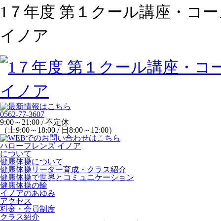
1７年度 第１クール講座・コ
イノア
0562-77-3607
9:00～21:00 / 不定休
（土9:00～18:00 / 日8:00～12:00）
ハローフレンズ イノア
について
健康体操について
健康体操リーダー育成・クラス紹介
健康体操で世界とコミュニケーション
健康体操の輪
イノアのあゆみ
アクセス
料金・会員制度
クラス紹介