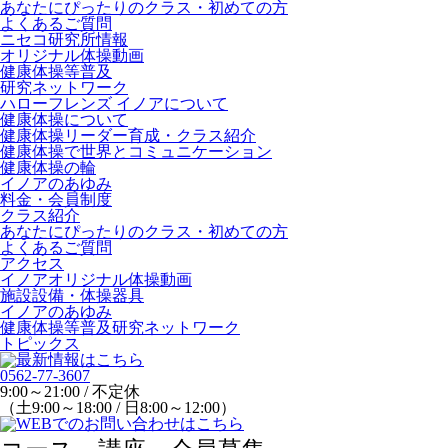
あなたにぴったりのクラス・初めての方
よくあるご質問
ニセコ研究所情報
オリジナル体操動画
健康体操等普及
研究ネットワーク
ハローフレンズ イノアについて
健康体操について
健康体操リーダー育成・クラス紹介
健康体操で世界とコミュニケーション
健康体操の輪
イノアのあゆみ
料金・会員制度
クラス紹介
あなたにぴったりのクラス・初めての方
よくあるご質問
アクセス
イノアオリジナル体操動画
施設設備・体操器具
イノアのあゆみ
健康体操等普及研究ネットワーク
トピックス
0562-77-3607
9:00～21:00 / 不定休
（土9:00～18:00 / 日8:00～12:00）