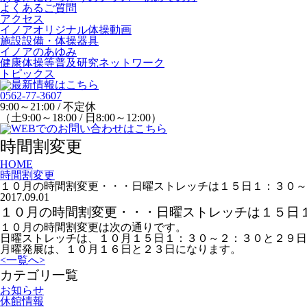
よくあるご質問
アクセス
イノアオリジナル体操動画
施設設備・体操器具
イノアのあゆみ
健康体操等普及研究ネットワーク
トピックス
0562-77-3607
9:00～21:00 / 不定休
（土9:00～18:00 / 日8:00～12:00）
時間割変更
HOME
時間割変更
１０月の時間割変更・・・日曜ストレッチは１５日１：３０～
2017.09.01
１０月の時間割変更・・・日曜ストレッチは１５日
１０月の時間割変更は次の通りです。
日曜ストレッチは、１０月１５日１：３０～２：３０と２９日
月曜発展は、１０月１６日と２３日になります。
<
一覧へ
>
カテゴリ一覧
お知らせ
休館情報