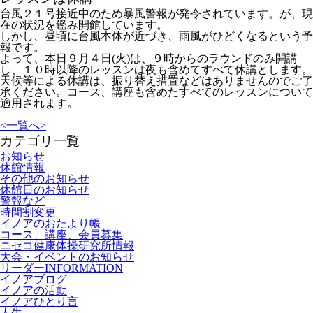
台風２１号接近中のため暴風警報が発令されています。が、現
在の状況を鑑み開館しています。
しかし、昼頃に台風本体が近づき、雨風がひどくなるという予
報です。
よって、本日９月４日(火)は、９時からのラウンドのみ開講
し、１０時以降のレッスンは夜も含めてすべて休講とします。
天候等による休講は、振り替え措置などはありませんのでご了
承ください。コース、講座も含めたすべてのレッスンについて
適用されます。
<
一覧へ
>
カテゴリ一覧
お知らせ
休館情報
その他のお知らせ
休館日のお知らせ
警報など
時間割変更
イノアのおたより帳
コース、講座、会員募集
ニセコ健康体操研究所情報
大会・イベントのお知らせ
リーダーINFORMATION
イノアブログ
イノアの活動
イノアひとり言
人生