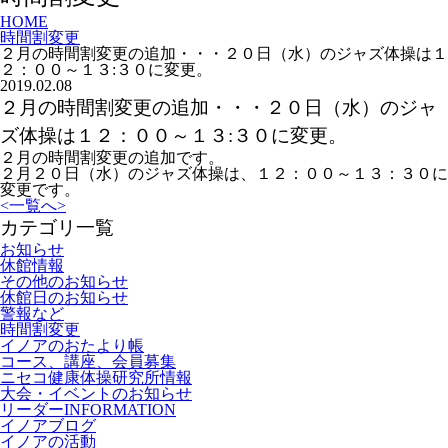
HOME
時間割変更
２月の時間割変更の追加・・・２０日（水）のジャズ体操は１
２：００～１３:３０に変更。
2019.02.08
２月の時間割変更の追加・・・２０日（水）のジャ
ズ体操は１２：００～１３:３０に変更。
２月の時間割変更の追加です。
２月２０日（水）のジャズ体操は、１２：００～１３：３０に
変更です。
<
一覧へ
>
カテゴリ一覧
お知らせ
休館情報
その他のお知らせ
休館日のお知らせ
警報など
時間割変更
イノアのおたより帳
コース、講座、会員募集
ニセコ健康体操研究所情報
大会・イベントのお知らせ
リーダーINFORMATION
イノアブログ
イノアの活動