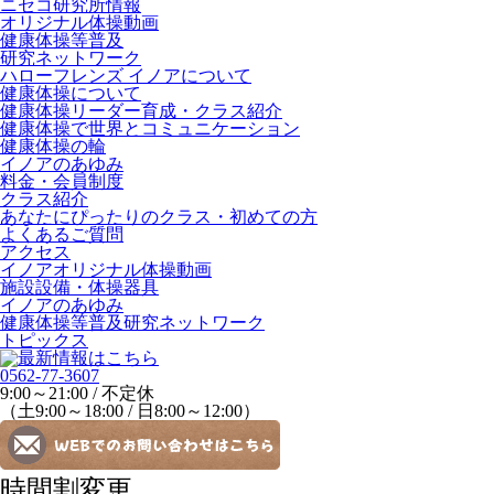
ニセコ研究所情報
オリジナル体操動画
健康体操等普及
研究ネットワーク
ハローフレンズ イノアについて
健康体操について
健康体操リーダー育成・クラス紹介
健康体操で世界とコミュニケーション
健康体操の輪
イノアのあゆみ
料金・会員制度
クラス紹介
あなたにぴったりのクラス・初めての方
よくあるご質問
アクセス
イノアオリジナル体操動画
施設設備・体操器具
イノアのあゆみ
健康体操等普及研究ネットワーク
トピックス
0562-77-3607
9:00～21:00 / 不定休
（土9:00～18:00 / 日8:00～12:00）
時間割変更