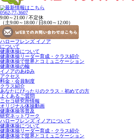
0562-77-3607
9:00～21:00 / 不定休
（土9:00～18:00 / 日8:00～12:00）
ハローフレンズ イノア
について
健康体操について
健康体操リーダー育成・クラス紹介
健康体操で世界とコミュニケーション
健康体操の輪
イノアのあゆみ
アクセス
料金・会員制度
クラス紹介
あなたにぴったりのクラス・初めての方
よくあるご質問
ニセコ研究所情報
オリジナル体操動画
健康体操等普及
研究ネットワーク
ハローフレンズ イノアについて
健康体操について
健康体操リーダー育成・クラス紹介
健康体操で世界とコミュニケーション