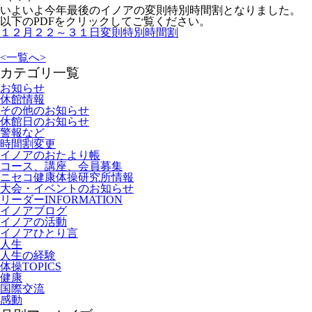
いよいよ今年最後のイノアの変則特別時間割となりました。
以下のPDFをクリックしてご覧ください。
１２月２２～３１日変則特別時間割
<
一覧へ
>
カテゴリ一覧
お知らせ
休館情報
その他のお知らせ
休館日のお知らせ
警報など
時間割変更
イノアのおたより帳
コース、講座、会員募集
ニセコ健康体操研究所情報
大会・イベントのお知らせ
リーダーINFORMATION
イノアブログ
イノアの活動
イノアひとり言
人生
人生の経験
体操TOPICS
健康
国際交流
感動