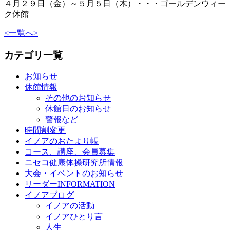
４月２９日（金）～５月５日（木）・・・ゴールデンウィー
ク休館
<
一覧へ
>
カテゴリ一覧
お知らせ
休館情報
その他のお知らせ
休館日のお知らせ
警報など
時間割変更
イノアのおたより帳
コース、講座、会員募集
ニセコ健康体操研究所情報
大会・イベントのお知らせ
リーダーINFORMATION
イノアブログ
イノアの活動
イノアひとり言
人生