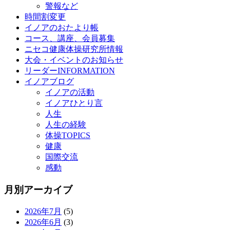
警報など
時間割変更
イノアのおたより帳
コース、講座、会員募集
ニセコ健康体操研究所情報
大会・イベントのお知らせ
リーダーINFORMATION
イノアブログ
イノアの活動
イノアひとり言
人生
人生の経験
体操TOPICS
健康
国際交流
感動
月別アーカイブ
2026年7月
(5)
2026年6月
(3)