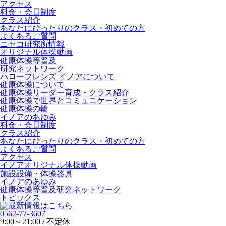
アクセス
料金・会員制度
クラス紹介
あなたにぴったりのクラス・初めての方
よくあるご質問
ニセコ研究所情報
オリジナル体操動画
健康体操等普及
研究ネットワーク
ハローフレンズ イノアについて
健康体操について
健康体操リーダー育成・クラス紹介
健康体操で世界とコミュニケーション
健康体操の輪
イノアのあゆみ
料金・会員制度
クラス紹介
あなたにぴったりのクラス・初めての方
よくあるご質問
アクセス
イノアオリジナル体操動画
施設設備・体操器具
イノアのあゆみ
健康体操等普及研究ネットワーク
トピックス
0562-77-3607
9:00～21:00 / 不定休