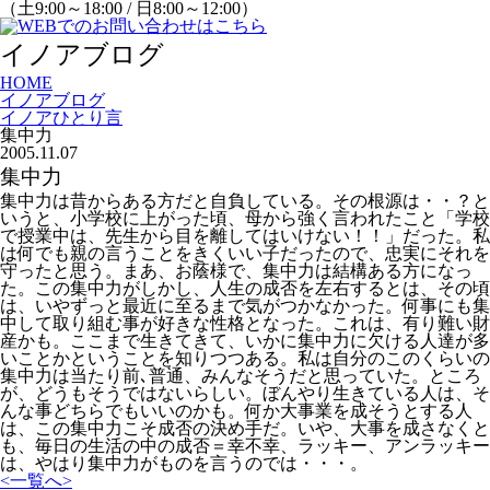
（土9:00～18:00 / 日8:00～12:00）
イノアブログ
HOME
イノアブログ
イノアひとり言
集中力
2005.11.07
集中力
集中力は昔からある方だと自負している。その根源は・・？と
いうと、小学校に上がった頃、母から強く言われたこと「学校
で授業中は、先生から目を離してはいけない！！」だった。私
は何でも親の言うことをきくいい子だったので、忠実にそれを
守ったと思う。まあ、お蔭様で、集中力は結構ある方になっ
た。この集中力がしかし、人生の成否を左右するとは、その頃
は、いやずっと最近に至るまで気がつかなかった。何事にも集
中して取り組む事が好きな性格となった。これは、有り難い財
産かも。ここまで生きてきて、いかに集中力に欠ける人達が多
いことかということを知りつつある。私は自分のこのくらいの
集中力は当たり前､普通、みんなそうだと思っていた。ところ
が、どうもそうではないらしい。ぼんやり生きている人は、そ
んな事どちらでもいいのかも。何か大事業を成そうとする人
は、この集中力こそ成否の決め手だ。いや、大事を成さなくと
も、毎日の生活の中の成否＝幸不幸、ラッキー、アンラッキー
は、やはり集中力がものを言うのでは・・・。
<
一覧へ
>