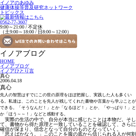
イノアのあゆみ
健康体操等普及研究ネットワーク
トピックス
0562-77-3607
9:00～21:00 / 不定休
（土9:00～18:00 / 日8:00～12:00）
イノアブログ
HOME
イノアブログ
イノアひとり言
真心
2006.04.18
真心
先人の智慧はすでにこの世の原理をほぼ把握し、実践した人も多くい
る。私達は、このことを先人が残してくれた書物や言葉から学ぶことが
できる。「そうなんだ！」とか「なるほど！」とか、「やっぱり！」と
か「ほう～～！」などと感動する。
実際の生活の中で、自分が本当に感じたことは本物だ。そし
て、書物から得た原理と一致していることを確認して、さらに
確信が深まり、信念となって自分のものとなっていく。
「思えばかなう。」このことを腹の底から信じられる人が何割