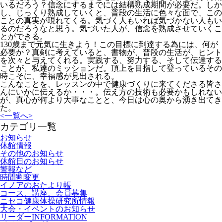
いるだろう？信念にするまでには結構熟成期間が必要だ。しか
し、じっくり熟成していくと、普段の生活に色々な面で、この
ことの真実が現れてくる。気づく人もいれば気づかない人もい
るのだろうなと思う。気づいた人が、信念を熟成させていくこ
とができる。
130歳まで元気に生きよう！この目標に到達する為には、何が
必要か？真剣に考えていると、書物が、普段の生活が、ヒント
を次々と与えてくれる。実践する、努力する、そして伝達する
ことが、私達のミッションだ。頂上を目指して登っているその
時こそに、幸福感が見出される。
こんなことを、レッスンの中で健康づくりに来てくださる皆さ
んにいかに伝えるか・・・。伝え方の技術も必要かもしれない
が、真心が何より大事なことと、今日は心の奥から湧き出てき
た。
<
一覧へ
>
カテゴリ一覧
お知らせ
休館情報
その他のお知らせ
休館日のお知らせ
警報など
時間割変更
イノアのおたより帳
コース、講座、会員募集
ニセコ健康体操研究所情報
大会・イベントのお知らせ
リーダーINFORMATION