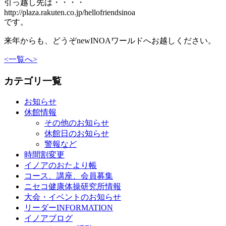
引っ越し先は・・・・
http://plaza.rakuten.co.jp/hellofriendsinoa
です。
来年からも、どうぞnewINOAワールドへお越しください。
<
一覧へ
>
カテゴリ一覧
お知らせ
休館情報
その他のお知らせ
休館日のお知らせ
警報など
時間割変更
イノアのおたより帳
コース、講座、会員募集
ニセコ健康体操研究所情報
大会・イベントのお知らせ
リーダーINFORMATION
イノアブログ