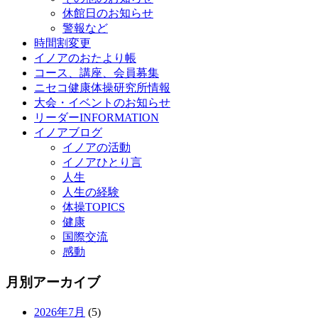
休館日のお知らせ
警報など
時間割変更
イノアのおたより帳
コース、講座、会員募集
ニセコ健康体操研究所情報
大会・イベントのお知らせ
リーダーINFORMATION
イノアブログ
イノアの活動
イノアひとり言
人生
人生の経験
体操TOPICS
健康
国際交流
感動
月別アーカイブ
2026年7月
(5)