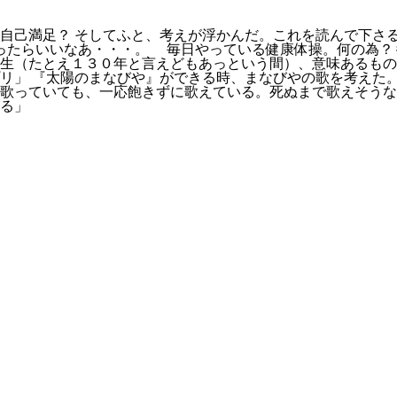
自己満足？ そしてふと、考えが浮かんだ。これを読んで下さ
ったらいいなあ・・・。 毎日やっている健康体操。何の為？
生（たとえ１３０年と言えどもあっという間）、意味あるもの
リ」 『太陽のまなびや』ができる時、まなびやの歌を考えた
歌っていても、一応飽きずに歌えている。死ぬまで歌えそうな
る」