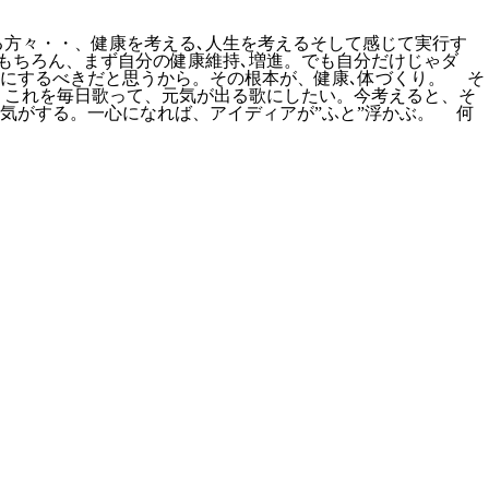
る方々・・、健康を考える､人生を考えるそして感じて実行す
もちろん、まず自分の健康維持､増進。でも自分だけじゃダ
にするべきだと思うから。その根本が、健康､体づくり。 そ
。これを毎日歌って、元気が出る歌にしたい。今考えると、そ
気がする。一心になれば、アイディアが”ふと”浮かぶ。 何