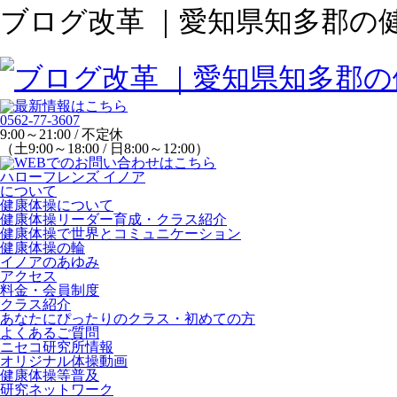
ブログ改革 ｜愛知県知多郡の
0562-77-3607
9:00～21:00 / 不定休
（土9:00～18:00 / 日8:00～12:00）
ハローフレンズ イノア
について
健康体操について
健康体操リーダー育成・クラス紹介
健康体操で世界とコミュニケーション
健康体操の輪
イノアのあゆみ
アクセス
料金・会員制度
クラス紹介
あなたにぴったりのクラス・初めての方
よくあるご質問
ニセコ研究所情報
オリジナル体操動画
健康体操等普及
研究ネットワーク