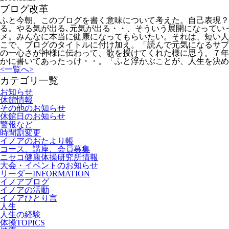
ブログ改革
ふと今朝、このブログを書く意味について考えた。自己表現？
る。やる気が出る､元気が出る・・、そういう展開になってい
メ。みんなに本当に健康になってもらいたい。それは、短い人
こで、ブログのタイトルに付け加え。「読んで元気になるサプ
の一心さが神様に伝わって、歌を授けてくれた様に思う。７年
かに書いてあったっけ・・。「ふと浮かぶことが、人生を決め
<
一覧へ
>
カテゴリ一覧
お知らせ
休館情報
その他のお知らせ
休館日のお知らせ
警報など
時間割変更
イノアのおたより帳
コース、講座、会員募集
ニセコ健康体操研究所情報
大会・イベントのお知らせ
リーダーINFORMATION
イノアブログ
イノアの活動
イノアひとり言
人生
人生の経験
体操TOPICS