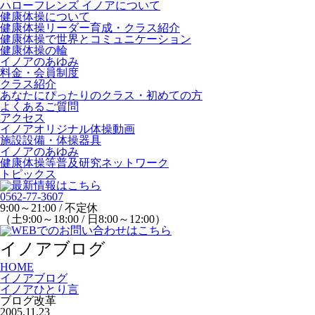
ハローフレンズ イノアについて
健康体操について
健康体操リーダー育成・クラス紹介
健康体操で世界とコミュニケーション
健康体操の輪
イノアのあゆみ
料金・会員制度
クラス紹介
あなたにぴったりのクラス・初めての方
よくあるご質問
アクセス
イノアオリジナル体操動画
施設設備・体操器具
イノアのあゆみ
健康体操等普及研究ネットワーク
トピックス
0562-77-3607
9:00～21:00 / 不定休
（土9:00～18:00 / 日8:00～12:00）
イノアブログ
HOME
イノアブログ
イノアひとり言
ブログ改革
2005.11.23